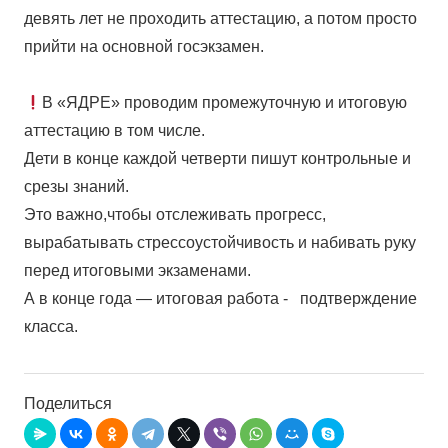
девять лет не проходить аттестацию, а потом просто
прийти на основной госэкзамен.⁣⁣⠀⁣⁣⠀
⁣⁣⠀⁣⁣⠀
В «ЯДРЕ» проводим промежуточную и итоговую
аттестацию в том числе.⁣⁣⠀⁣⁣⠀
Дети в конце каждой четверти пишут контрольные и
срезы знаний.⁣⁣⠀⁣⁣⠀
Это важно,чтобы отслеживать прогресс,
вырабатывать стрессоустойчивость и набивать руку
перед итоговыми экзаменами.⁣⁣⠀⁣⁣⠀
А в конце года — итоговая работа -⠀подтверждение
класса.⁣⁣⠀
Поделиться