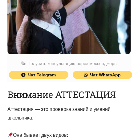
Получить консультацию через мессенджеры
Чат Telegram
Чат WhatsApp
Внимание АТТЕСТАЦИЯ⁣⁣⠀⁣⁣
Аттестация — это проверка знаний и умений
школьника.⁣⁣⠀⁣⁣⠀
⁣⁣⠀⁣⁣⠀
Она бывает двух видов:⁣⁣⠀⁣⁣⠀